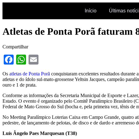
Início
Últimas notíc
Atletas de Ponta Porã faturam 
Compartilhar
Facebook
WhatsApp
Email
Os
atletas de Ponta Porã
conquistaram excelentes resultados durante a
atletas e do ídolo sul-mato-grossense Yeltsin Jacques, campeão paralí
ouro e 1 de prata.
Conforme as informações da Secretaria Municipal de Esporte e Lazer,
Estado. O evento é organizado pelo Comitê Paralímpico Brasileiro (C
Federal de Mato Grosso do Sul (bocha e, pela primeira vez, tênis de 
No Meeting Paralímpico Loterias Caixa em Campo Grande, quatro atle
pedestre, de lançamento de pelotas, de disco e de dardo e arremesso d
Luís Ângelo Paes Marquesan (T38)