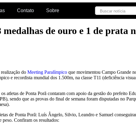
ias
Contato
Sobre
8 medalhas de ouro e 1 de prata 
 realização do
Meeting Paralímpico
que movimentou Campo Grande no ú
mpico e recordista mundial dos 1.500m, na classe T11 (deficiência visu
 os atletas de Ponta Porã contaram com apoio da gestão do prefeito Ed
PB), sendo que as provas do final de semana foram disputadas no Parqu
mesa).
tas de Ponta Porã: Luís Ângelo, Silvio, Leandro e Samuel conseguira
e peso. Confiram os resultados: