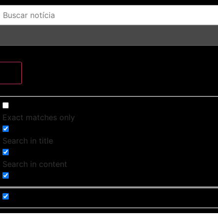
Exact matches only
Search in title
Search in content