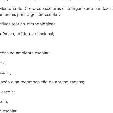
entoria de Diretores Escolares está organizado em dez s
amentais para a gestão escolar:
ectivas teórico-metodológicas;
dêmico, prático e relacional;
ações no ambiente escolar;
res;
scolar;
ização e na recomposição de aprendizagens;
 escola;
cola;
ão escolar.