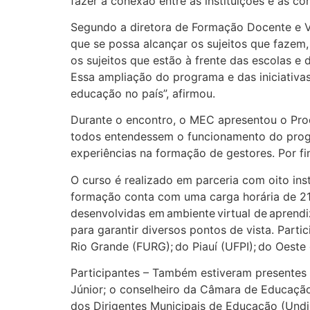
fazer a conexão entre as
instituições e as c
Segundo a diretora de Formação Docente e V
que
se
possa alcançar os sujeitos que fazem
os sujeitos
que estão à frente das escolas e 
Essa ampliação do programa e das iniciativa
ed
ucação no país
”,
afirmou
.
Durante o encontro, o MEC apresentou o
Pro
todos e
ntendessem
o funcionamento do pro
experiências
na
formação de gestores
. Por f
O curso é realizado em parceria com oito ins
formação conta com uma carga horária de 2
desenvolvidas
em ambiente virtual de aprend
para garantir diversos pontos de
vista.
Parti
Rio Grande (FURG); do Piauí (UFPI); do Oeste
Participantes –
Também estiveram presentes
Júnior; o conselheiro da Câmara de Educaçã
dos Dirigentes Municipais de Educação (Undim