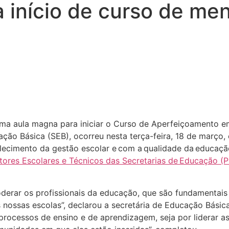
início de curso de men
 uma
a
ula
m
agna para iniciar o Curso de Aperfeiçoamento em
cação Básica (SEB)
,
ocorreu nesta terça-feira, 18 de março,
lecimento da gestão escolar e com a qualidade da educação 
ores Escolares e Técnicos das Secretarias de Educação
(P
oderar
os profissionais da educação,
que são fundamentais
s nossas escolas
”, declarou
a secretária de Educação Básica
processos de ensino e de aprendizagem, seja por liderar as