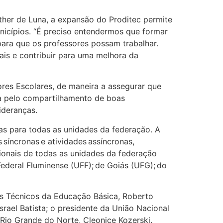
sther de Luna,
a
expansão do
Proditec
permite
nicípios
. “
É preciso entendermos que formar
para que os professores possam trabalhar.
ais e contribuir para uma melhora da
res Escolares
, de maneira a assegurar que
 pelo co
mpartilhamento de
boas
lideranças.
gas para todas as unidades da federação. A
 síncronas e
atividades assíncronas
,
ionais de todas as unidades da federação
ederal Fluminense (UFF); de Goiás (UFG); do
s Técnicos da Educação Básica, Roberto
srael Batista; o presidente da União Nacional
Ri
o Grande do Norte, Cleonice
Kozerski
.