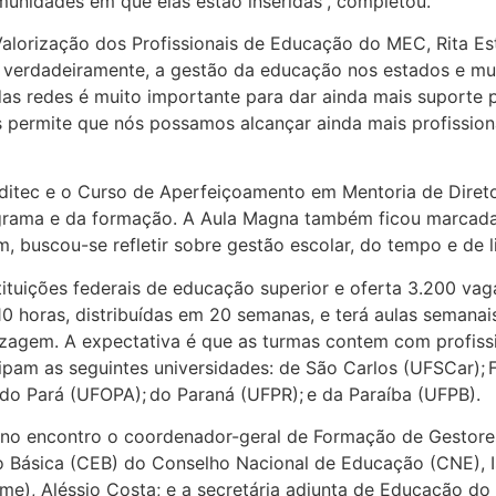
omunidades em que elas estão inseridas
”
, completou.
alorização dos Profissionais de Educação
do MEC
, Rita E
, verdadeiramente, a gestão da educa
ção nos estados e mu
das redes é muito importante para dar ainda mais suporte 
s permite que nós possamos alcançar ainda mais profission
ditec
e o
C
urso de
A
perfeiçoamento
em Mentoria de Direto
grama
e da formação
.
A
Aula Magna também ficou marcada
im, buscou-se refletir sobre
gestão escolar, do tempo e de 
tituições federais de educação superior e oferta 3.200 va
10
h
oras
, distribuídas em 20 semanas, e terá
aulas semanais
izagem.
A expectativa é que as turmas contem com profiss
cipam
as seguintes universidades:
de São Carlos (UFSCar); F
 do Pará (UFOPA); do Paraná (UFPR); e da Paraíba (UFPB)
.
 no encontro
o coordenador-geral de Formação de Gestore
o Básica (CEB) do Conselho Nacio
nal de Educação (CNE), I
e), Aléssio Costa; e a secretária adjunta de Educação do 