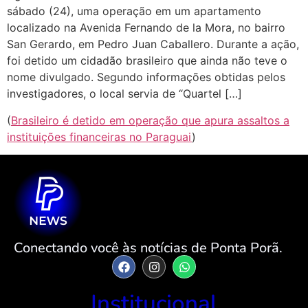
sábado (24), uma operação em um apartamento
localizado na Avenida Fernando de la Mora, no bairro
San Gerardo, em Pedro Juan Caballero. Durante a ação,
foi detido um cidadão brasileiro que ainda não teve o
nome divulgado. Segundo informações obtidas pelos
investigadores, o local servia de “Quartel […]
(
Brasileiro é detido em operação que apura assaltos a
instituições financeiras no Paraguai
)
Conectando você às notícias de Ponta Porã.
Institucional