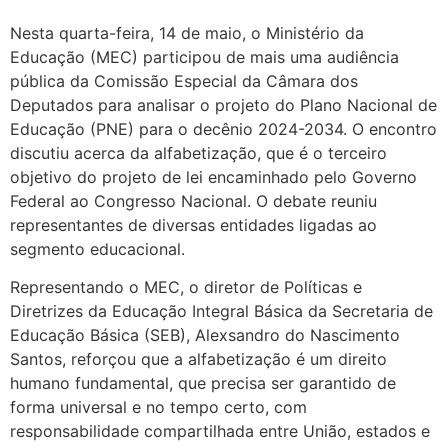
Nesta quarta-feira, 14 de maio, o Ministério da
Educação (MEC) participou de mais uma audiência
pública da
Comissão Especial
d
a Câmara dos
Deputados para analisar o projeto do Plano Nacional de
Educação (PNE) para o decênio 2024-2034. O encontro
discu
t
iu a
cerca da
alfabetização
, que é o terceiro
objetivo
do projeto
de lei
encaminhado pelo
G
overno
F
ederal
ao Congresso Nacional. O debate reuniu
representantes de diversas entidades ligadas ao
segmento educacional.
Representando
o MEC
, o
diretor de Políticas e
Diretrizes da Educação Integral Básica da S
ecretaria de
Educação Básica (S
EB
)
, Alexsandro do Nascimento
Santos, reforçou que a alfabetização é um direito
humano fundamental, que precisa ser garantido de
forma universal e no tempo certo, com
responsabilidade compartilhada entre União, estados e