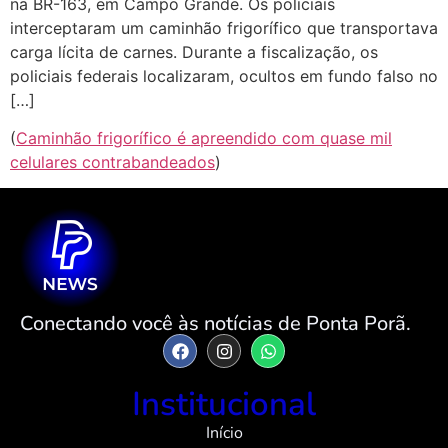
na BR-163, em Campo Grande. Os policiais
interceptaram um caminhão frigorífico que transportava
carga lícita de carnes. Durante a fiscalização, os
policiais federais localizaram, ocultos em fundo falso no
[…]
(
Caminhão frigorífico é apreendido com quase mil
celulares contrabandeados
)
Conectando você às notícias de Ponta Porã.
Institucional
Início