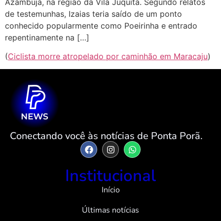
Azambuja, na região da Vila Juquita. Segundo relatos
de testemunhas, Izaias teria saído de um ponto
conhecido popularmente como Poeirinha e entrado
repentinamente na […]
(
Ciclista morre atropelado por caminhão em Maracaju
)
Conectando você às notícias de Ponta Porã.
Institucional
Início
Últimas notícias