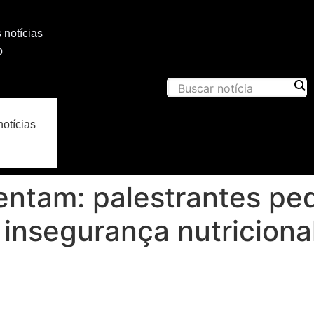
 notícias
o
notícias
entam: palestrantes p
 insegurança nutriciona