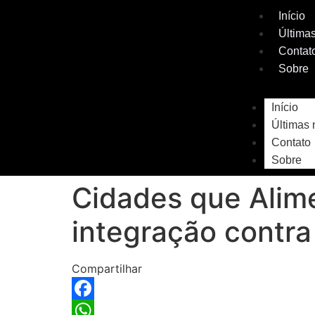
Início
Últimas
Contat
Sobre
Início
Últimas 
Contato
Sobre
Cidades que Alim
integração contra
Compartilhar
Facebook