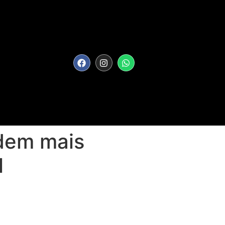
edem mais
l