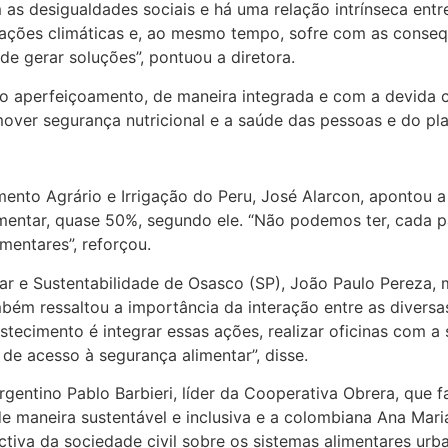
 as desigualdades sociais e há uma relação intrínseca entr
rações climáticas e, ao mesmo tempo, sofre com as conseq
 gerar soluções”, pontuou a diretora.
do aperfeiçoamento, de maneira integrada e com a devida c
over segurança nutricional e a saúde das pessoas e do pla
mento Agrário e Irrigação do Peru, José Alarcon, apontou 
mentar, quase 50%, segundo ele. “Não podemos ter, cada pa
mentares”, reforçou.
ar e Sustentabilidade de Osasco (SP), João Paulo Pereza, 
ém ressaltou a importância da interação entre as diversas
tecimento é integrar essas ações, realizar oficinas com a s
de acesso à segurança alimentar”, disse.
gentino Pablo Barbieri, líder da Cooperativa Obrera, que 
 maneira sustentável e inclusiva e a colombiana Ana Maria
ctiva da sociedade civil sobre os sistemas alimentares urb