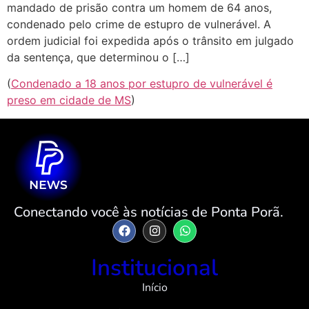
mandado de prisão contra um homem de 64 anos,
condenado pelo crime de estupro de vulnerável. A
ordem judicial foi expedida após o trânsito em julgado
da sentença, que determinou o […]
(
Condenado a 18 anos por estupro de vulnerável é
preso em cidade de MS
)
Conectando você às notícias de Ponta Porã.
Institucional
Início