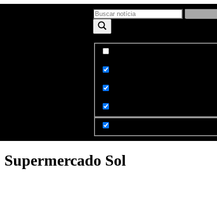
Exact matches only
ntato
Sobre
Search in title
Search in content
o Supermercado Sol