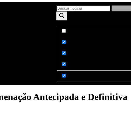
Exact matches only
ntato
Sobre
Search in title
Search in content
inenação Antecipada e Definitiva