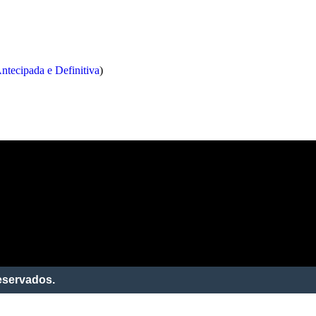
ntecipada e Definitiva
)
a Porã.
eservados.