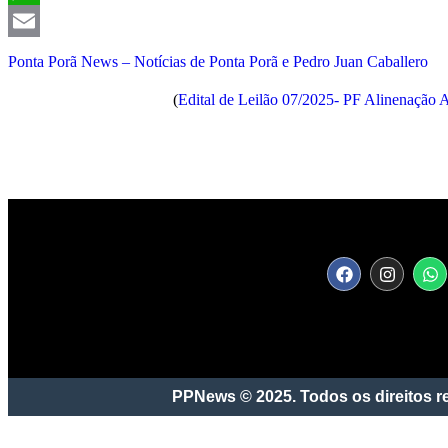
WhatsApp
Email
Ponta Porã News – Notícias de Ponta Porã e Pedro Juan Caballero
(
Edital de Leilão 07/2025- PF Alinenação A
Conectando você às notícias de Pont
PPNews © 2025. Todos os direitos r