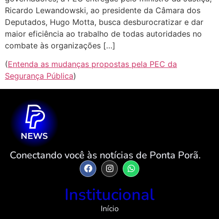
Ricardo Lewandowski, ao presidente da Câmara dos
Deputados, Hugo Motta, busca desburocratizar e dar
maior eficiência ao trabalho de todas autoridades no
combate às organizações […]
(
Entenda as mudanças propostas pela PEC da
Segurança Pública
)
Conectando você às notícias de Ponta Porã.
Institucional
Início