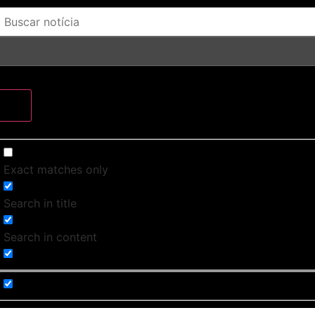
Exact matches only
Search in title
Search in content