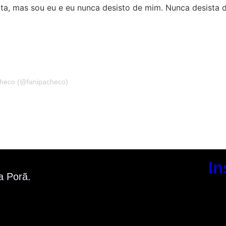
a, mas sou eu e eu nunca desisto de mim. Nunca desista de 
checo (@fanipacheco)
In
a Porã.