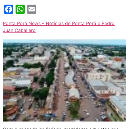
Facebook
WhatsApp
Email
Ponta Porã News – Notícias de Ponta Porã e Pedro
Juan Caballero