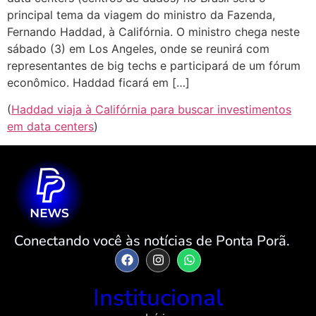
principal tema da viagem do ministro da Fazenda,
Fernando Haddad, à Califórnia. O ministro chega neste
sábado (3) em Los Angeles, onde se reunirá com
representantes de big techs e participará de um fórum
econômico. Haddad ficará em […]
(
Haddad viaja à Califórnia para buscar investimentos
em data centers
)
Conectando você às notícias de Ponta Porã.
Institucional