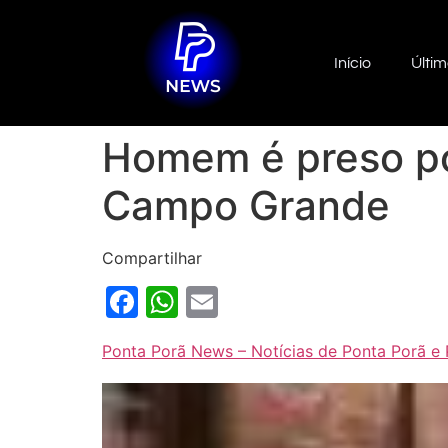
Início
Últim
Homem é preso po
Campo Grande
Compartilhar
Facebook
WhatsApp
Email
Ponta Porã News – Notícias de Ponta Porã e