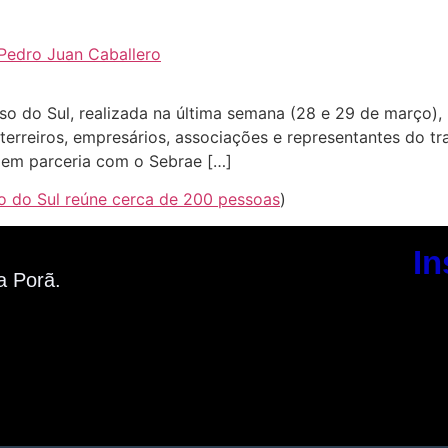
 Pedro Juan Caballero
o do Sul, realizada na última semana (28 e 29 de março), 
terreiros, empresários, associações e representantes do tra
 em parceria com o Sebrae […]
o do Sul reúne cerca de 200 pessoas
)
In
a Porã.