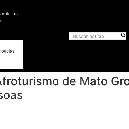
 notícias
o
notícias
Afroturismo de Mato Gr
soas