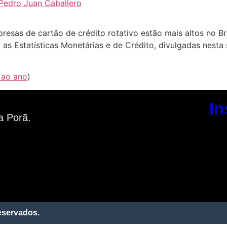
 Pedro Juan Caballero
esas de cartão de crédito rotativo estão mais altos no Br
as Estatísticas Monetárias e de Crédito, divulgadas nesta 
 ao ano
)
In
a Porã.
eservados.