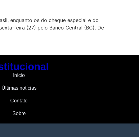
asil, enquanto os do cheque especial e do
sexta-feira (27) pelo Banco Central (BC). De
stitucional
Início
Últimas notícias
Contato
Sobre