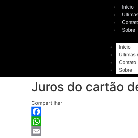
Início
Últimas
Contat
Sobre
Início
Últimas 
Contato
Sobre
Juros do cartão 
Compartilhar
Facebook
WhatsApp