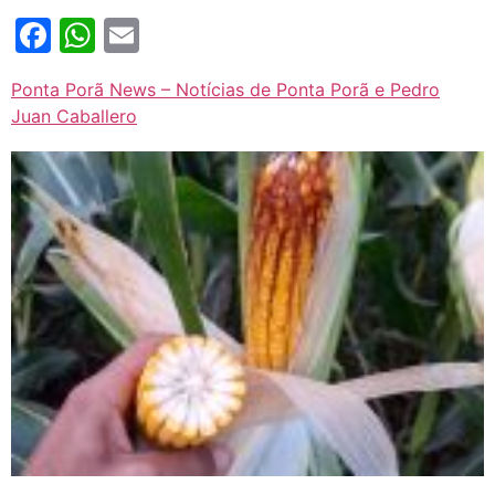
Facebook
WhatsApp
Email
Ponta Porã News – Notícias de Ponta Porã e Pedro
Juan Caballero