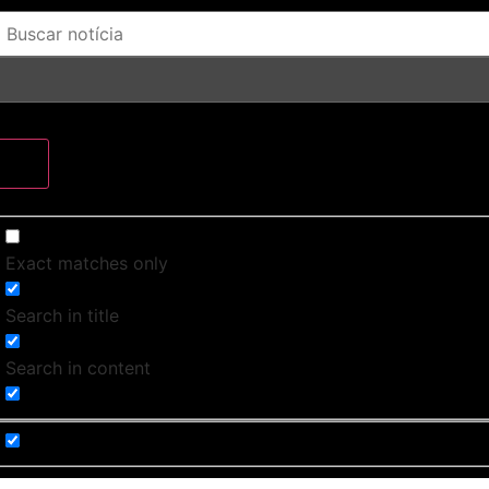
Exact matches only
Search in title
Search in content