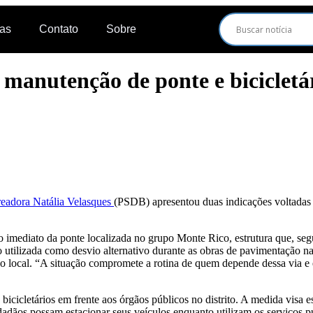
ias
Contato
Sobre
a manutenção de ponte e bicicletá
eadora Natália Velasques
(PSDB) apresentou duas indicações voltadas
ro imediato da ponte localizada no grupo Monte Rico, estrutura que, seg
o utilizada como desvio alternativo durante as obras de pavimentação
 local. “A situação compromete a rotina de quem depende dessa via e e
bicicletários em frente aos órgãos públicos no distrito. A medida visa 
dãos possam estacionar seus veículos enquanto utilizam os serviços públ