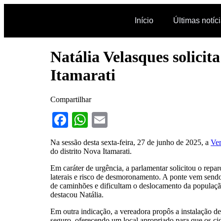
Início
Últimas notíc
Natália Velasques solicit
Itamarati
Compartilhar
Facebook
WhatsApp
Email
Na sessão desta sexta-feira, 27 de junho de 2025, a
Ver
do distrito Nova Itamarati.
Em caráter de urgência, a parlamentar solicitou o repa
laterais e risco de desmoronamento. A ponte vem send
de caminhões e dificultam o deslocamento da população
destacou Natália.
Em outra indicação, a vereadora propôs a instalação de 
seguro, oferecendo um local apropriado para que os cida