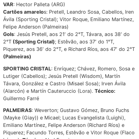
VAR
: Hector Palleta (ARG)
Cartões amarelo
s: Pretell, Leandro Sosa, Cabellos, Iren
Ávila (Sporting Cristal); Vitor Roque, Emiliano Martínez,
Felipe Anderson (Palmeiras)
Gols
: Jesús Pretell, aos 21′ do 2°T, Távara, aos 38′ do
2°T
(Sporting Cristal)
; Estêvão, aos 37′ do 1°T,
Piquerez, aos 36′ do 2°T, e Richard Ríos, aos 47′ do 2°T
(Palmeiras)
SPORTING CRISTAL
: Enríquez; Chávez, Romero, Sosa e
Lutiger (Cabellos); Jesús Pretell (Wisdom), Martín
Távara, González e Castro (Misael Sosa); Irven Ávila
(Alarcón) e Martín Cauteruccio (Lora).
Técnico:
Guillermo Farré
PALMEIRAS
: Weverton; Gustavo Gómez, Bruno Fuchs
(Mayke (Giay)) e Micael; Lucas Evangelista (Luighi),
Emiliano Martínez, Felipe Anderson (Richard Ríos) e
Piquerez; Facundo Torres, Estêvão e Vitor Roque (Flaco