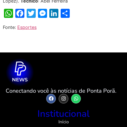
López).
Técnico
: Abel Ferreira
WhatsApp
Facebook
Twitter
Messenger
LinkedIn
Share
Fonte:
Esportes
Conectando você às notícias de Ponta Porã.
Institucional
Início