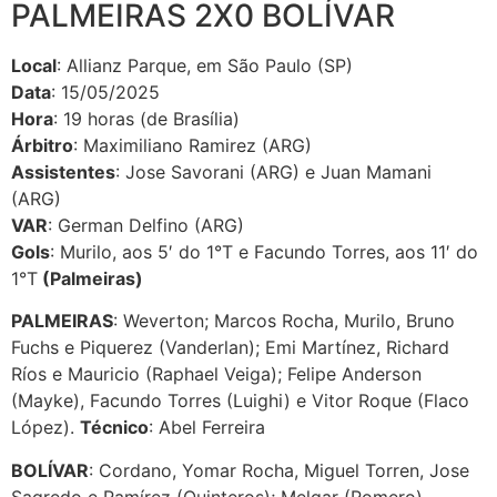
PALMEIRAS 2X0 BOLÍVAR
Local
: Allianz Parque, em São Paulo (SP)
Data
: 15/05/2025
Hora
: 19 horas (de Brasília)
Árbitro
: Maximiliano Ramirez (ARG)
Assistentes
: Jose Savorani (ARG) e Juan Mamani
(ARG)
VAR
: German Delfino (ARG)
Gols
: Murilo, aos 5′ do 1°T e Facundo Torres, aos 11′ do
1°T
(Palmeiras)
PALMEIRAS
: Weverton; Marcos Rocha, Murilo, Bruno
Fuchs e Piquerez (Vanderlan); Emi Martínez, Richard
Ríos e Mauricio (Raphael Veiga); Felipe Anderson
(Mayke), Facundo Torres (Luighi) e Vitor Roque (Flaco
López).
Técnico
: Abel Ferreira
BOLÍVAR
: Cordano, Yomar Rocha, Miguel Torren, Jose
Sagredo e Ramírez (Quinteros); Melgar (Romero),