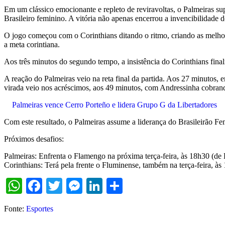
Em um clássico emocionante e repleto de reviravoltas, o Palmeiras su
Brasileiro feminino. A vitória não apenas encerrou a invencibilidad
O jogo começou com o Corinthians ditando o ritmo, criando as melhor
a meta corintiana.
Aos três minutos do segundo tempo, a insistência do Corinthians fin
A reação do Palmeiras veio na reta final da partida. Aos 27 minutos, 
virada veio nos acréscimos, aos 49 minutos, com Andressinha cobrando
Palmeiras vence Cerro Porteño e lidera Grupo G da Libertadores
Com este resultado, o Palmeiras assume a liderança do Brasileirão F
Próximos desafios:
Palmeiras: Enfrenta o Flamengo na próxima terça-feira, às 18h30 (de B
Corinthians: Terá pela frente o Fluminense, também na terça-feira, às 
WhatsApp
Facebook
Twitter
Messenger
LinkedIn
Share
Fonte:
Esportes