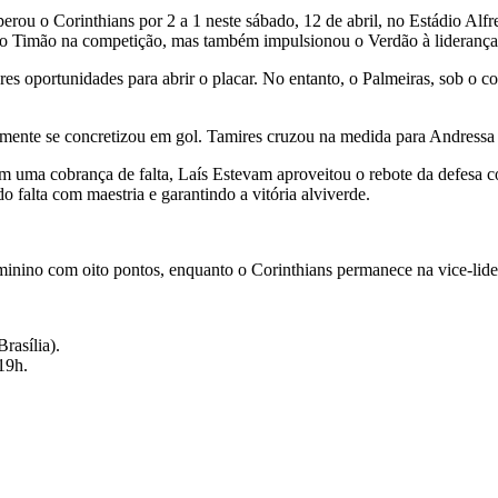
perou o Corinthians por 2 a 1 neste sábado, 12 de abril, no Estádio Al
e do Timão na competição, mas também impulsionou o Verdão à liderança
es oportunidades para abrir o placar. No entanto, o Palmeiras, sob o 
almente se concretizou em gol. Tamires cruzou na medida para Andressa
em uma cobrança de falta, Laís Estevam aproveitou o rebote da defesa c
 falta com maestria e garantindo a vitória alviverde.
eminino com oito pontos, enquanto o Corinthians permanece na vice-lide
rasília).
19h.