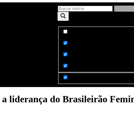
Exact matches only
ntato
Sobre
Search in title
Search in content
e a liderança do Brasileirão Femi