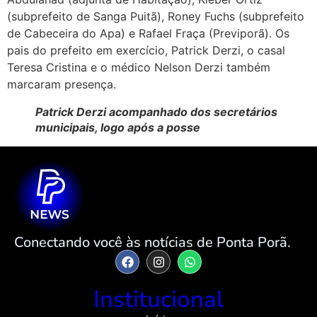
(subprefeito de Sanga Puitã), Roney Fuchs (subprefeito
de Cabeceira do Apa) e Rafael Fraça (Previporã). Os
pais do prefeito em exercício, Patrick Derzi, o casal
Teresa Cristina e o médico Nelson Derzi também
marcaram presença.
Patrick Derzi acompanhado dos secretários
municipais, logo após a posse
Conectando você às notícias de Ponta Porã.
Institucional