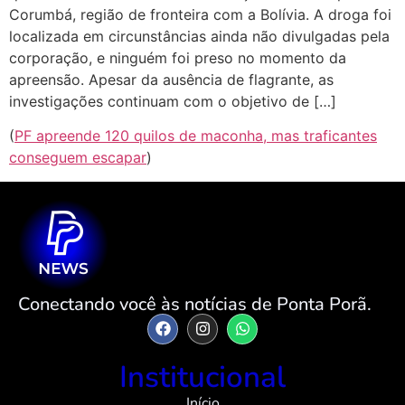
Corumbá, região de fronteira com a Bolívia. A droga foi
localizada em circunstâncias ainda não divulgadas pela
corporação, e ninguém foi preso no momento da
apreensão. Apesar da ausência de flagrante, as
investigações continuam com o objetivo de […]
(
PF apreende 120 quilos de maconha, mas traficantes
conseguem escapar
)
Conectando você às notícias de Ponta Porã.
Institucional
Início