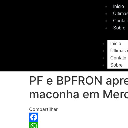
Início
Últimas
Contat
Sobre
Início
Últimas 
Contato
Sobre
PF e BPFRON apr
maconha em Mer
Compartilhar
Facebook