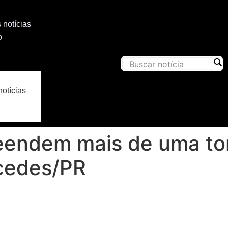
 notícias
o
notícias
eendem mais de uma to
cedes/PR