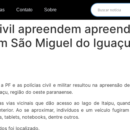
ias
Contato
Sobre
Civil apreendem apreen
 São Miguel do Iguaç
 PF e as polícias civil e militar resultou na apreensão 
açu, região do oeste paranaense.
 nas vias vicinais que dão acesso ao lago de Itaipu, qu
erior. Ao se aproximar, indivíduos e um veículo fugira
, tablets, notebooks, dentre outros.
os foi localizado.