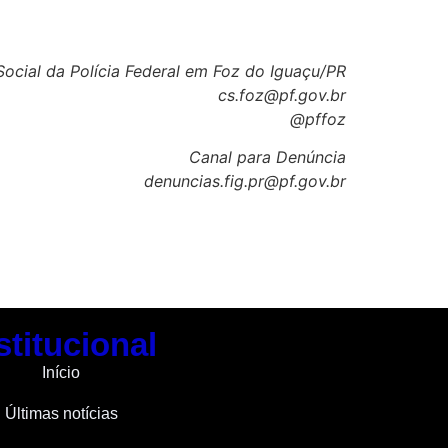
cial da Polícia Federal em Foz do Iguaçu/PR
cs.foz@pf.gov.br
@pffoz
Canal para Denúncia
denuncias.fig.pr@pf.gov.br
stitucional
Início
Últimas notícias