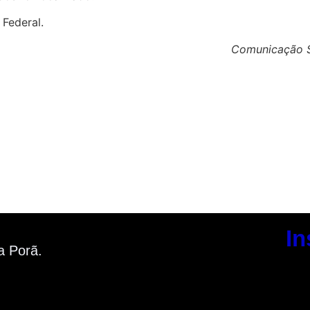
 Federal.
Comunicação So
In
a Porã.