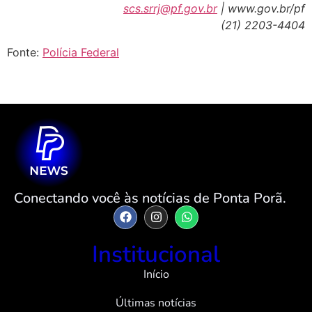
scs.srrj@pf.gov.br
| www.gov.br/pf
(21) 2203-4404
Fonte:
Polícia Federal
Conectando você às notícias de Ponta Porã.
Institucional
Início
Últimas notícias