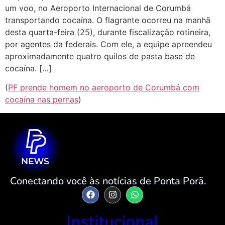
um voo, no Aeroporto Internacional de Corumbá
transportando cocaína. O flagrante ocorreu na manhã
desta quarta-feira (25), durante fiscalização rotineira,
por agentes da federais. Com ele, a equipe apreendeu
aproximadamente quatro quilos de pasta base de
cocaína. […]
(
PF prende homem no aeroporto de Corumbá com
cocaína nas pernas
)
Conectando você às notícias de Ponta Porã.
Institucional