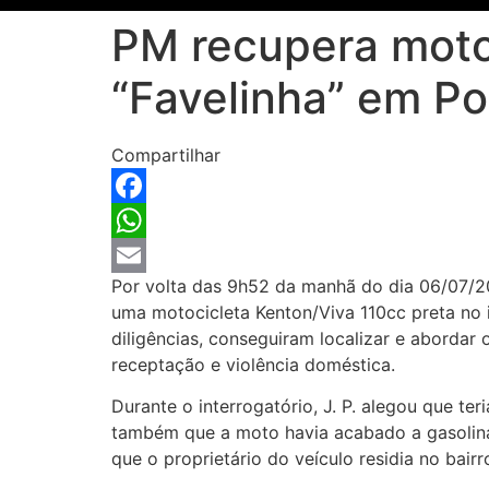
PM recupera moto 
“Favelinha” em Po
Compartilhar
Facebook
WhatsApp
Por volta das 9h52 da manhã do dia 06/07/
Email
uma motocicleta Kenton/Viva 110cc preta no i
diligências, conseguiram localizar e abordar o
receptação e violência doméstica.
Durante o interrogatório, J. P. alegou que te
também que a moto havia acabado a gasolina
que o proprietário do veículo residia no bairr