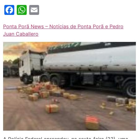
Facebook
WhatsApp
Email
Ponta Porã News – Notícias de Ponta Porã e Pedro
Juan Caballero
A Polícia Federal apreendeu, na sexta-feira (23), uma