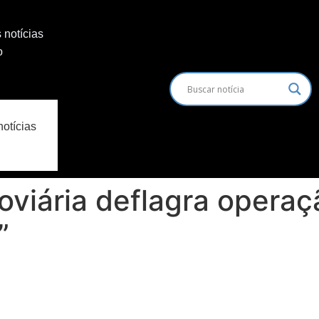
 notícias
o
notícias
doviária deflagra operaç
”