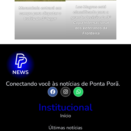
Los Magros está
Marambaia entrará em
classificado para a
campo para disputar o
grande decisão da 9ª
troféu de 3º lugar
Copa Internacional
dos Veteranos da
Fronteira
Conectando você às notícias de Ponta Porã.
Institucional
Início
Últimas notícias