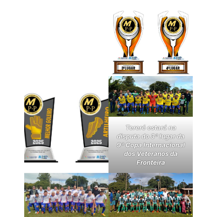
Tereré estará na
disputa do 3º lugar da
9ª Copa Internacional
dos Veteranos da
Fronteira