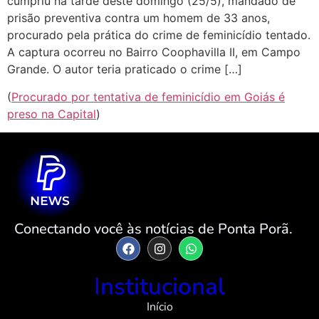
cumpriu na tarde deste domingo (25/5), mandado de
prisão preventiva contra um homem de 33 anos,
procurado pela prática do crime de feminicídio tentado.
A captura ocorreu no Bairro Coophavilla II, em Campo
Grande. O autor teria praticado o crime […]
(
Procurado por tentativa de feminicídio em Goiás é
preso na Capital
)
Conectando você às notícias de Ponta Porã.
Institucional
Início