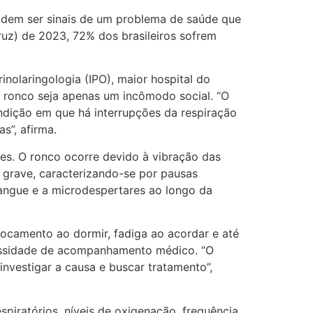
odem ser sinais de um problema de saúde que
uz) de 2023, 72% dos brasileiros sofrem
nolaringologia (IPO), maior hospital do
o ronco seja apenas um incômodo social. “O
ondição em que há interrupções da respiração
s”, afirma.
es. O ronco ocorre devido à vibração das
s grave, caracterizando-se por pausas
sangue e a microdespertares ao longo da
ocamento ao dormir, fadiga ao acordar e até
cessidade de acompanhamento médico. “O
investigar a causa e buscar tratamento”,
piratórios, níveis de oxigenação, frequência