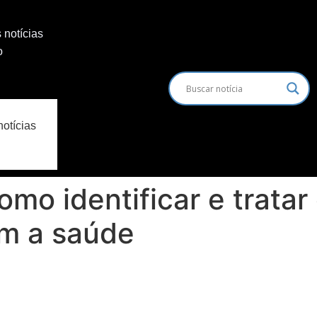
 notícias
o
notícias
mo identificar e tratar
m a saúde