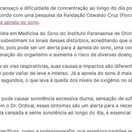
 cansaço e dificuldade de concentração ao longo do dia p
acordo com uma pesquisa da Fundação Oswaldo Cruz (Fiocr
 a apneia do sono
.
ista em Medicina do Sono do Instituto Paranaense de Otorri
subestimam os sinais desses distúrbios, acreditando que 
ado, pois pode ser um alerta para a apneia do sono, uma c
nação do organismo e aumenta o risco de diversas doença
s vias respiratórias, suas causas e impactos são diferent
 pode variar de leve a intenso. Já a apneia do sono é mai
 segundos, o que leva à queda dos níveis de oxigênio no 
pode causar sonolência excessiva diurna, sensação de suf
om o Dr. Ordival, esses sintomas são um alerta para a ne
a cansada e sente sonolência ao longo do dia, é essencial 
ecíficos, como a polissonografia, que monitora padrões res