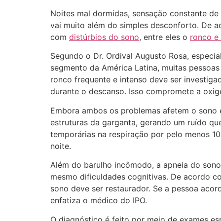
Noites mal dormidas, sensação constante de
vai muito além do simples desconforto. De 
com
distúrbios do sono
, entre eles o
ronco e
Segundo o Dr. Ordival Augusto Rosa, especial
segmento da América Latina, muitas pessoas 
ronco frequente e intenso deve ser investig
durante o descanso. Isso compromete a oxige
Embora ambos os problemas afetem o sono e a
estruturas da garganta, gerando um ruído que
temporárias na respiração por pelo menos 10
noite.
Além do barulho incômodo, a apneia do sono 
mesmo dificuldades cognitivas. De acordo c
sono deve ser restaurador. Se a pessoa acord
enfatiza o médico do IPO.
O diagnóstico é feito por meio de exames esp