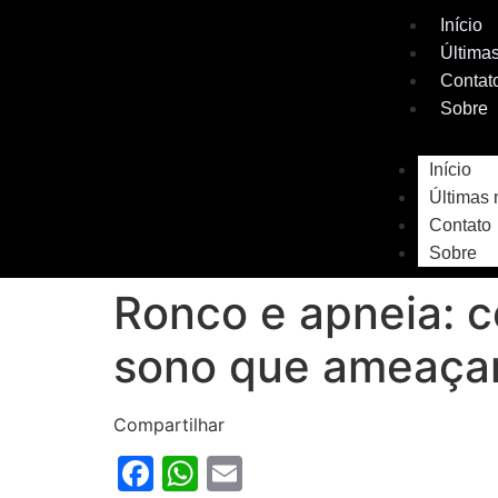
Início
Últimas
Contat
Sobre
Início
Últimas 
Contato
Sobre
Ronco e apneia: co
sono que ameaça
Compartilhar
Facebook
WhatsApp
Email