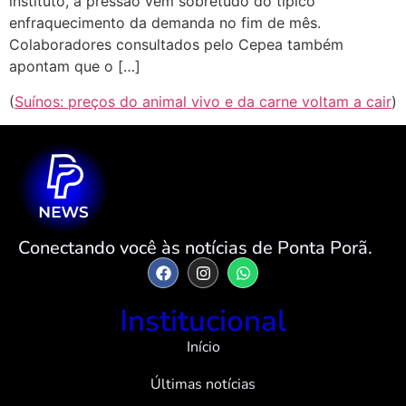
instituto, a pressão vem sobretudo do típico
enfraquecimento da demanda no fim de mês.
Colaboradores consultados pelo Cepea também
apontam que o […]
(
Suínos: preços do animal vivo e da carne voltam a cair
)
Conectando você às notícias de Ponta Porã.
Institucional
Início
Últimas notícias