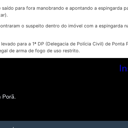
 saído para fora manobrando e apontando a espingarda par
ar).
ncontraram o suspeito dentro do imóvel com a espingarda na
e levado para a 1ª DP (Delegacia de Polícia Civil) de Pont
egal de arma de fogo de uso restrito.
In
 Porã.