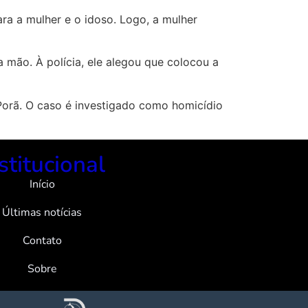
a a mulher e o idoso. Logo, a mulher
 mão. À polícia, ele alegou que colocou a
a Porã. O caso é investigado como homicídio
stitucional
Início
Últimas notícias
Contato
Sobre