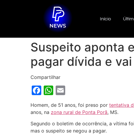
Início
Últim
Suspeito aponta e
pagar dívida e va
Compartilhar
Facebook
WhatsApp
Email
Homem, de 51 anos, foi preso por
tentativa 
anos, na
zona rural de Ponta Porã
, MS.
Segundo o boletim de ocorrência, a vítima foi 
mas o suspeito se negou a pagar.