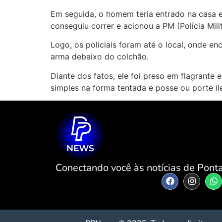
Em seguida, o homem teria entrado na casa e
conseguiu correr e acionou a PM (Polícia Milit
Logo, os policiais foram até o local, onde e
arma debaixo do colchão.
Diante dos fatos, ele foi preso em flagrante 
simples na forma tentada e posse ou porte il
Conectando você às notícias de Ponta