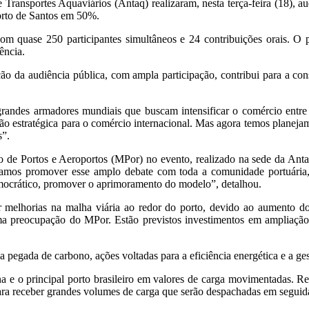
Transportes Aquaviários (Antaq) realizaram, nesta terça-feira (18), 
orto de Santos em 50%.
com quase 250 participantes simultâneos e 24 contribuições orais. O p
ência.
zação da audiência pública, com ampla participação, contribui para a
grandes armadores mundiais que buscam intensificar o comércio entre
estratégica para o comércio internacional. Mas agora temos planejamen
s”.
rio de Portos e Aeroportos (MPor) no evento, realizado na sede da An
 Vamos promover esse amplo debate com toda a comunidade portuária
democrático, promover o aprimoramento do modelo”, detalhou.
r melhorias na malha viária ao redor do porto, devido ao aumento 
ma preocupação do MPor. Estão previstos investimentos em ampliação
 pegada de carbono, ações voltadas para a eficiência energética e a ges
a e o principal porto brasileiro em valores de carga movimentadas. R
ara receber grandes volumes de carga que serão despachadas em seguida