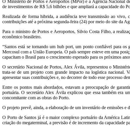
O Ministério de Portos e Aeroportos (MPor) e a Agência Nacional de 
de investimentos de R$ 5,6 bilhões e que ampliará a capacidade do P
Realizada de forma hibrida, a audiência teve transmissão ao vivo, 
contribuições até a próxima segunda-feira (24) por meio do site da Ag
Para o ministro de Portos e Aeroportos, Silvio Costa Filho, a reali
econômico brasileiro.
“Santos está se tornando um hub port, um ponto confiável para os 
Mercosul com a União Europeia. O país sempre esteve em uma posição 
capacitam o Brasil para o crescimento esperado para os próximos ano
O secretário Nacional de Portos, Alex Ávila, representou o Ministé
trata-se de um projeto com grande impacto na logística nacional.
apresentar suas contribuições e, no decorrer de todo esse processo 
Entre os pontos mais abordados, estavam a preocupação de garanti
portuária. O secretário Alex Ávila explicou que essa também era u
concomitante com as obras do Porto.
O projeto prevê, ainda, a elaboração de um inventário de emissões e da
O Porto de Santos já é o maior complexo portuário da América Latin
criação do megaterminal, a previsão é de incremento da capacidade p