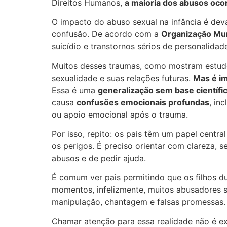
Direitos Humanos,
a maioria dos abusos oco
O impacto do abuso sexual na infância é deva
confusão. De acordo com a
Organização Mu
suicídio e transtornos sérios de personalidad
Muitos desses traumas, como mostram estudo
sexualidade e suas relações futuras.
Mas é im
Essa é uma
generalização sem base científi
causa
confusões emocionais profundas
, in
ou apoio emocional após o trauma.
Por isso, repito: os pais têm um papel centra
os perigos. É preciso orientar com clareza,
abusos e de pedir ajuda.
É comum ver pais permitindo que os filhos du
momentos, infelizmente, muitos abusadores se
manipulação, chantagem e falsas promessas. I
Chamar atenção para essa realidade não é e