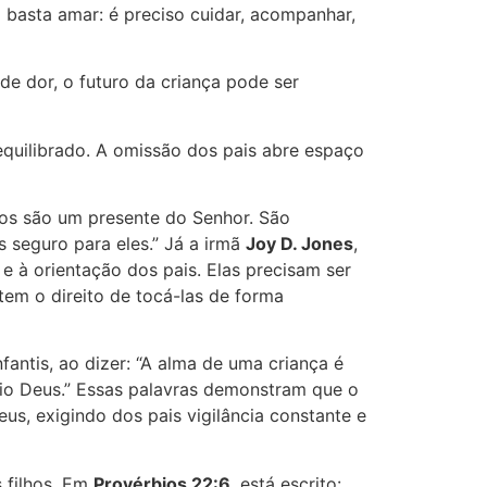
 basta amar: é preciso cuidar, acompanhar,
e dor, o futuro da criança pode ser
equilibrado. A omissão dos pais abre espaço
lhos são um presente do Senhor. São
s seguro para eles.” Já a irmã
Joy D. Jones
,
 e à orientação dos pais. Elas precisam ser
em o direito de tocá-las de forma
ntis, ao dizer: “A alma de uma criança é
rio Deus.” Essas palavras demonstram que o
s, exigindo dos pais vigilância constante e
s filhos. Em
Provérbios 22:6
, está escrito: