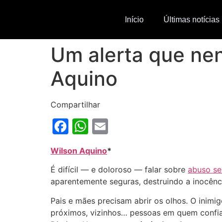
Início
Últimas notícias
Um alerta que nen
Aquino
Compartilhar
Facebook
WhatsApp
Email
Wilson Aquino
*
É difícil — e doloroso — falar sobre
abuso sex
aparentemente seguras, destruindo a inocênc
Pais e mães precisam abrir os olhos. O inimi
próximos, vizinhos… pessoas em quem confia