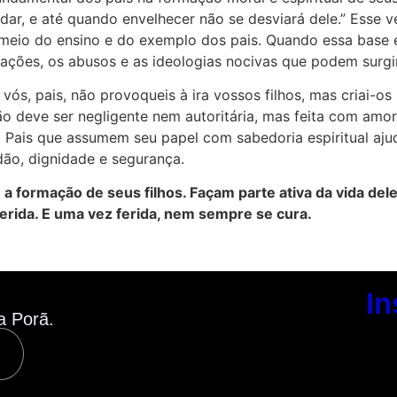
ar, e até quando envelhecer não se desviará dele.” Esse v
 meio do ensino e do exemplo dos pais. Quando essa base é 
ações, os abusos e as ideologias nocivas que podem surgir
E vós, pais, não provoqueis à ira vossos filhos, mas criai-
ão deve ser negligente nem autoritária, mas feita com amo
a. Pais que assumem seu papel com sabedoria espiritual aju
dão, dignidade e segurança.
 a formação de seus filhos. Façam parte ativa da vida de
ferida. E uma vez ferida, nem sempre se cura.
In
a Porã.