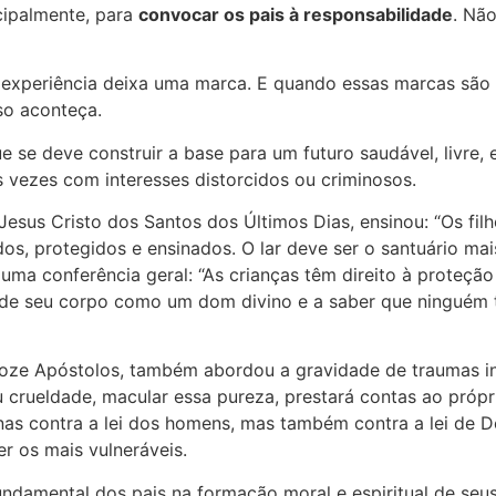
ncipalmente, para
convocar os pais à responsabilidade
. Não
 experiência deixa uma marca. E quando essas marcas são d
so aconteça.
se deve construir a base para um futuro saudável, livre, 
vezes com interesses distorcidos ou criminosos.
e Jesus Cristo dos Santos dos Últimos Dias, ensinou: “Os fi
os, protegidos e ensinados. O lar deve ser o santuário mai
uma conferência geral: “As crianças têm direito à proteção
 de seu corpo como um dom divino e a saber que ninguém t
ze Apóstolos, também abordou a gravidade de traumas infa
u crueldade, macular essa pureza, prestará contas ao próp
s contra a lei dos homens, mas também contra a lei de Deu
r os mais vulneráveis.
undamental dos pais na formação moral e espiritual de seu