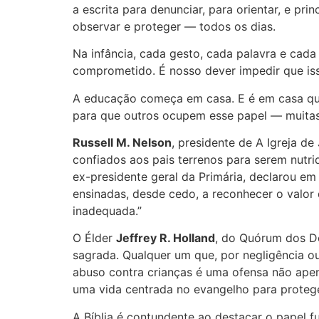
a escrita para denunciar, para orientar, e pri
observar e proteger — todos os dias.
Na infância, cada gesto, cada palavra e cada
comprometido. É nosso dever impedir que is
A educação começa em casa. E é em casa que 
para que outros ocupem esse papel — muitas 
Russell M. Nelson
, presidente de A Igreja d
confiados aos pais terrenos para serem nutrid
ex-presidente geral da Primária, declarou em 
ensinadas, desde cedo, a reconhecer o valor
inadequada.”
O Élder
Jeffrey R. Holland
, do Quórum dos Do
sagrada. Qualquer um que, por negligência o
abuso contra crianças é uma ofensa não apena
uma vida centrada no evangelho para protege
A Bíblia é contundente ao destacar o papel f