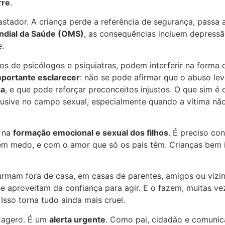
rre
.
stador. A criança perde a referência de segurança, passa 
ndial da Saúde (OMS)
, as consequências incluem depressão
e.
s de psicólogos e psiquiatras, podem interferir na forma
portante esclarecer
: não se pode afirmar que o abuso l
ca
, e que pode reforçar preconceitos injustos. O que sim é
clusive no campo sexual, especialmente quando a vítima nã
l na
formação emocional e sexual dos filhos
. É preciso con
 sem medo, e com o amor que só os pais têm. Crianças bem
rmam fora de casa, em casas de parentes, amigos ou vizinh
 aproveitam da confiança para agir. E o fazem, muitas vez
sso torna tudo ainda mais cruel.
xagero. É um
alerta urgente
. Como pai, cidadão e comunica